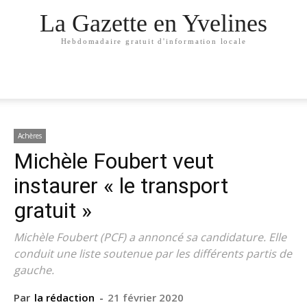
La Gazette en Yvelines
Hebdomadaire gratuit d'information locale
Achères
Michèle Foubert veut
instaurer « le transport
gratuit »
Michèle Foubert (PCF) a annoncé sa candidature. Elle
conduit une liste soutenue par les différents partis de
gauche.
Par
la rédaction
-
21 février 2020