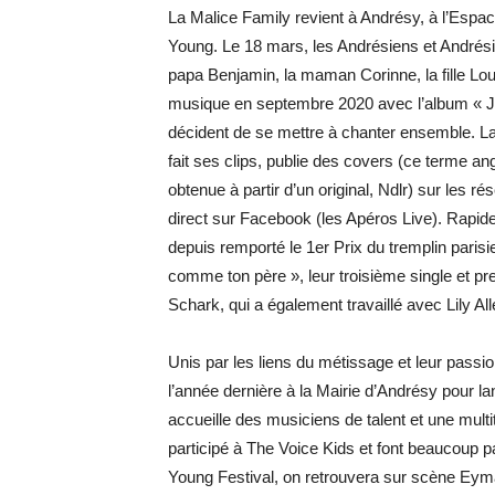
La Malice Family revient à Andrésy, à l’Espa
Young. Le 18 mars, les Andrésiens et Andrésie
papa Benjamin, la maman Corinne, la fille Lou
musique en septembre 2020 avec l’album « Jam
décident de se mettre à chanter ensemble. 
fait ses clips, publie des covers (ce terme a
obtenue à partir d’un original, Ndlr) sur les 
direct sur Facebook (les Apéros Live). Rapide
depuis remporté le 1er Prix du tremplin paris
comme ton père », leur troisième single et pr
Schark, qui a également travaillé avec Lily 
Unis par les liens du métissage et leur passi
l’année dernière à la Mairie d’Andrésy pour l
accueille des musiciens de talent et une multi
participé à The Voice Kids et font beaucoup pa
Young Festival, on retrouvera sur scène Eyma 