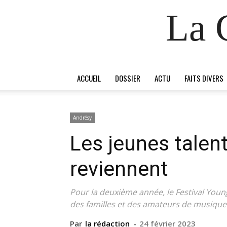
La 
ACCUEIL
DOSSIER
ACTU
FAITS DIVERS
Andrésy
Les jeunes talen
reviennent
Pour la deuxième année, le Festival Youn
des familles et des amateurs de musique 
Par
la rédaction
-
24 février 2023