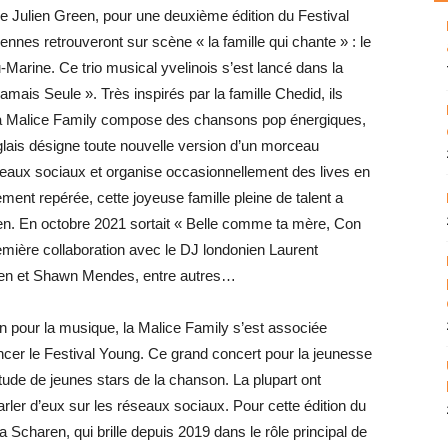
ce Julien Green, pour une deuxième édition du Festival
nnes retrouveront sur scène « la famille qui chante » : le
-Marine. Ce trio musical yvelinois s’est lancé dans la
ais Seule ». Très inspirés par la famille Chedid, ils
La Malice Family compose des chansons pop énergiques,
nglais désigne toute nouvelle version d’un morceau
réseaux sociaux et organise occasionnellement des lives en
ment repérée, cette joyeuse famille pleine de talent a
ien. En octobre 2021 sortait « Belle comme ta mère, Con
emière collaboration avec le DJ londonien Laurent
Allen et Shawn Mendes, entre autres…
on pour la musique, la Malice Family s’est associée
ancer le Festival Young. Ce grand concert pour la jeunesse
tude de jeunes stars de la chanson. La plupart ont
rler d’eux sur les réseaux sociaux. Pour cette édition du
Scharen, qui brille depuis 2019 dans le rôle principal de