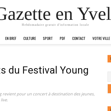
Gazette en Yvel
Hebdomadaire gratuit d'information locale
EN BREF
CULTURE
SPORT
PDF
CONTACT
VOTRE VILLE
ts du Festival Young
g revient pour un concert à destination des jeunes,
live.