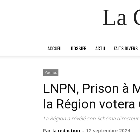
La 
ACCUEIL
DOSSIER
ACTU
FAITS DIVERS
Yvelines
LNPN, Prison à M
la Région votera
La Région a révélé son Schéma directeur
Par
la rédaction
-
12 septembre 2024