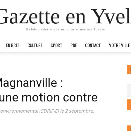
Gazette en Yvel
Hebdomadaire gratuit d'information locale
EN BREF
CULTURE
SPORT
PDF
CONTACT
VOTRE VILLE
agnanville :
 une motion contre
 environnemental (SDRIF-E) le 2 septembre.