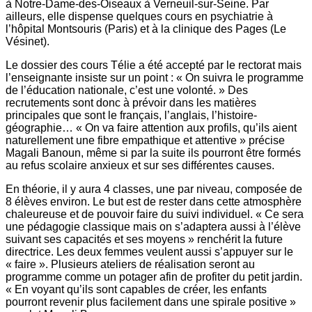
à Notre-Dame-des-Oiseaux à Verneuil-sur-Seine. Par
ailleurs, elle dispense quelques cours en psychiatrie à
l’hôpital Montsouris (Paris) et à la clinique des Pages (Le
Vésinet).
Le dossier des cours Télie a été accepté par le rectorat mais
l’enseignante insiste sur un point : « On suivra le programme
de l’éducation nationale, c’est une volonté. » Des
recrutements sont donc à prévoir dans les matières
principales que sont le français, l’anglais, l’histoire-
géographie… « On va faire attention aux profils, qu’ils aient
naturellement une fibre empathique et attentive » précise
Magali Banoun, même si par la suite ils pourront être formés
au refus scolaire ­anxieux et sur ses différentes causes.
En théorie, il y aura 4 classes, une par niveau, composée de
8 élèves environ. Le but est de rester dans cette atmosphère
chaleureuse et de pouvoir faire du suivi individuel. « Ce sera
une pédagogie classique mais on s’adaptera aussi à l’élève
suivant ses capacités et ses moyens » renchérit la future
directrice. Les deux femmes veulent aussi s’appuyer sur le
« faire ». Plusieurs ateliers de réalisation seront au
programme comme un potager afin de profiter du petit jardin.
« En voyant qu’ils sont capables de créer, les enfants
pourront revenir plus facilement dans une spirale positive »