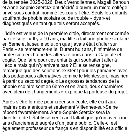
de la rentrée 2025-2026. Deux Vernoliennes, Magali Banoun
et Anne-Sophie Sterckx ont décidé d’ouvrir un micro-collège
privé sous contrat, nommé les cours Télie. Seuls les enfants
souffrant de phobie scolaire ou de trouble « dys » et
diagnostiqués en tant que tels seront acceptés.
L’idée est venue de la première citée, directement concernée
par ce sujet. « Il y a 10 ans, ma fille a fait une phobie scolaire
en 5ème et la seule solution que j’avais était d’aller sur
Paris » se remémore-t-elle. Durant huit ans, l’infirmière de
profession enchaîne les allers-retours dans la Capitale et
cogite. Que faire pour ces enfants qui souhaitent aller à
l’école mais qui n’y arrivent pas ? Elle se renseigne,
remarque que des solutions existent pour les primaires avec
des pédagogies alternatives comme le Montessori, mais rien
à partir du second degré. « Les grosses tendances de la
phobie scolaire sont en 6ème et en 2nde, deux charnières
avec plein de changements » explique la porteuse du projet.
Après s’être formée pour créer son école, elle écrit aux
mairies des alentours et seulement Villennes-sur-Seine
répond favorablement. Anne-Sophie Sterckx sera la
directrice de l’établissement car il fallait quelqu’un avec cinq
ans d’ancienneté auprès d’un jeune public. Celle-ci est
également professeur de français en disponibilité et a officié