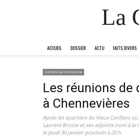
La 
ACCUEIL
DOSSIER
ACTU
FAITS DIVERS
Conflans-Sainte-Honorine
Les réunions de 
à Chennevières
Après les quartiers du Vieux Conflans ou
Laurent Brosse et ses adjoints iront à l
le jeudi 30 janvier prochain à 20 h.