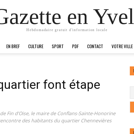
Gazette en Yvel
Hebdomadaire gratuit d'information locale
EN BREF
CULTURE
SPORT
PDF
CONTACT
VOTRE VILLE
quartier font étape
 de Fin d’Oise, le maire de Conflans-Sainte-Honorine
a rencontre des habitants du quartier Chennevières