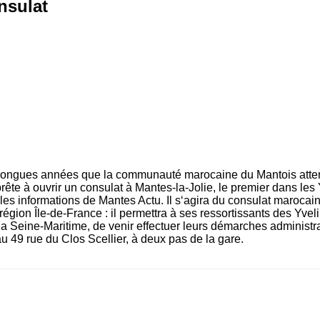
nsulat
 longues années que la communauté marocaine du Mantois attend
te à ouvrir un consulat à Mantes-la-Jolie, le premier dans les 
n les informations de Mantes Actu. Il s‘agira du consulat marocain
 région Île-de-France : il permettra à ses ressortissants des Yvel
 la Seine-Maritime, de venir effectuer leurs démarches administr
au 49 rue du Clos Scellier, à deux pas de la gare.