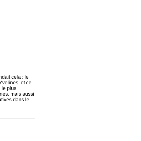
ait cela : le
Yvelines, et ce
 le plus
ines, mais aussi
atives dans le