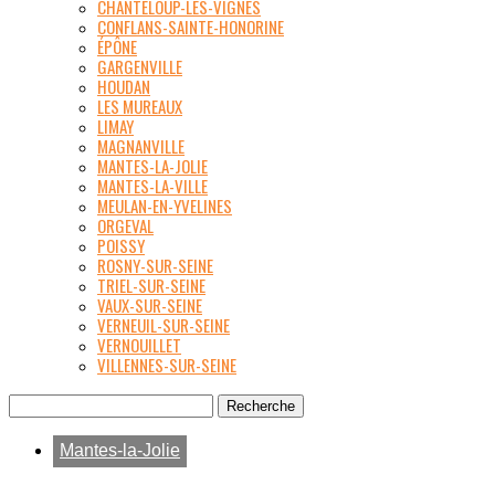
CHANTELOUP-LES-VIGNES
CONFLANS-SAINTE-HONORINE
ÉPÔNE
GARGENVILLE
HOUDAN
LES MUREAUX
LIMAY
MAGNANVILLE
MANTES-LA-JOLIE
MANTES-LA-VILLE
MEULAN-EN-YVELINES
ORGEVAL
POISSY
ROSNY-SUR-SEINE
TRIEL-SUR-SEINE
VAUX-SUR-SEINE
VERNEUIL-SUR-SEINE
VERNOUILLET
VILLENNES-SUR-SEINE
Mantes-la-Jolie