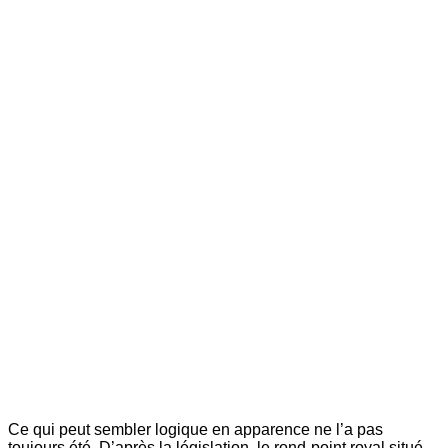
Ce qui peut sembler logique en apparence ne l’a pas
toujours été. D’après la législation, le rond-point royal situé