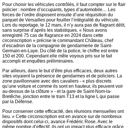
Pour choisir les véhicules contrôlés, il faut compter sur le flair
policier : nombre d’occupants, types d’automobile… Les
forces de l’ordre disposent ensuite d’une réquisition du
parquet de Versailles pour fouiller l’intégralité du véhicule.
Lors du reportage, le 12 mars, il n’y aura pas de flagrant délit,
sans surprise d’après les statistiques. « Nous avons
enregistré 75 cas de flagrance en 2024 dans cette
circonscription » précise le commandant Château, chef
d’escadron de la compagnie de gendarmerie de Saint-
Germain-en-Laye. Du côté de la police, le chiffre est entre
150 et 200. Cependant elle mêle voyous pris sur le fait
accompli et enquêtes préliminaires.
Par ailleurs, dans le but d’être plus efficaces, deux autres
sites voyaient la présence de gendarmes et de policiers. La
zone pavillonnaire avec des cavaliers - « plus discrets
qu’une voiture et comme ils sont en hauteur, ils peuvent voir
au-dessus de la clôture » - et la gare de Saint-Nom-la-
Bretêche, jonction entre le tram T13 et la ligne L qui passe
par la Défense.
Pour conserver cette efficacité, des réunions mensuelles ont
lieu. « Cette circonscription est en avance sur de nombreux
dispositifs dont celui-ci, avance Frédéric Rose. Avec le
même nombre d’effectif, ils ont un impact plus efficace grâce