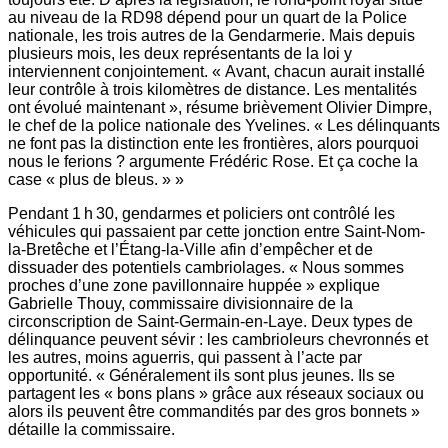
au niveau de la RD98 dépend pour un quart de la Police
nationale, les trois autres de la Gendarmerie. Mais depuis
plusieurs mois, les deux représentants de la loi y
interviennent conjointement. « Avant, chacun aurait installé
leur contrôle à trois kilomètres de distance. Les mentalités
ont évolué maintenant », résume brièvement Olivier Dimpre,
le chef de la police nationale des Yvelines. « Les délinquants
ne font pas la distinction ente les frontières, alors pourquoi
nous le ferions ? argumente Frédéric Rose. Et ça coche la
case « plus de bleus. » »
Pendant 1 h 30, gendarmes et policiers ont contrôlé les
véhicules qui passaient par cette jonction entre Saint-Nom-
la-Bretêche et l’Étang-la-Ville afin d’empêcher et de
dissuader des potentiels cambriolages. « Nous sommes
proches d’une zone pavillonnaire huppée » explique
Gabrielle Thouy, commissaire divisionnaire de la
circonscription de Saint-Germain-en-Laye. Deux types de
délinquance peuvent sévir : les cambrioleurs chevronnés et
les autres, moins aguerris, qui passent à l’acte par
opportunité. « Généralement ils sont plus jeunes. Ils se
partagent les « bons plans » grâce aux réseaux sociaux ou
alors ils peuvent être commandités par des gros bonnets »
détaille la ­commissaire.