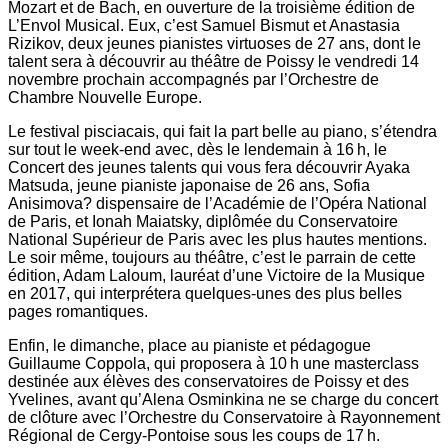
Mozart et de Bach, en ouverture de la troisième édition de
L’Envol Musical. Eux, c’est Samuel Bismut et Anastasia
Rizikov, deux jeunes pianistes virtuoses de 27 ans, dont le
talent sera à découvrir au théâtre de Poissy le vendredi 14
novembre prochain accompagnés par l’Orchestre de
Chambre Nouvelle Europe.
Le festival pisciacais, qui fait la part belle au piano, s’étendra
sur tout le week-end avec, dès le lendemain à 16 h, le
Concert des jeunes talents qui vous fera découvrir Ayaka
Matsuda, jeune pianiste japonaise de 26 ans, Sofia
Anisimova? dispensaire de l’Académie de l’Opéra National
de Paris, et Ionah Maiatsky, diplômée du Conservatoire
National Supérieur de Paris avec les plus hautes mentions.
Le soir même, toujours au théâtre, c’est le parrain de cette
édition, Adam Laloum, lauréat d’une Victoire de la Musique
en 2017, qui interprétera quelques-unes des plus belles
pages romantiques.
Enfin, le dimanche, place au pianiste et pédagogue
Guillaume Coppola, qui proposera à 10 h une masterclass
destinée aux élèves des conservatoires de Poissy et des
Yvelines, avant qu’Alena Osminkina ne se charge du concert
de clôture avec l’Orchestre du Conservatoire à Rayonnement
Régional de Cergy-Pontoise sous les coups de 17 h.