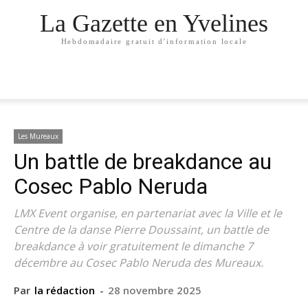
La Gazette en Yvelines
Hebdomadaire gratuit d'information locale
Les Mureaux
Un battle de breakdance au
Cosec Pablo Neruda
LMX Event organise, en partenariat avec la Ville et le
Centre de la danse Pierre Doussaint, un battle de
breakdance à voir gratuitement le dimanche 7
décembre au Cosec Pablo Neruda des Mureaux.
Par
la rédaction
-
28 novembre 2025