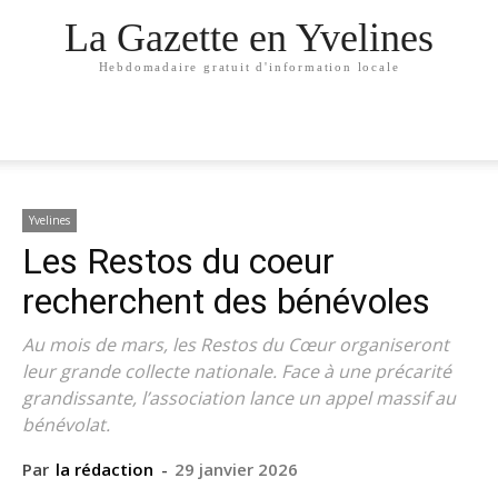
La Gazette en Yvelines
Hebdomadaire gratuit d'information locale
Yvelines
Les Restos du coeur
recherchent des bénévoles
Au mois de mars, les Restos du Cœur organiseront
leur grande collecte nationale. Face à une précarité
grandissante, l’association lance un appel massif au
bénévolat.
Par
la rédaction
-
29 janvier 2026