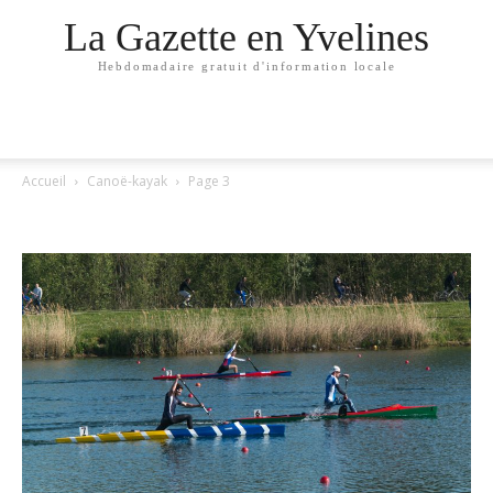
La Gazette en Yvelines
Hebdomadaire gratuit d'information locale
Accueil
Canoë-kayak
Page 3
CANOË-KAYAK