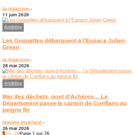
la rédaction
-
11 juin 2026
Andrésy
Les Goguettes débarquent à l’Espace Julien
Green
la rédaction
-
28 mai 2026
Andrésy
Mer des déchets, pont d’Achères… Le
Département passe le canton de Conflans au
peigne fin
Maxime Moerland
-
26 mai 2026
1
2
3
...
76
Page 1 sur 76