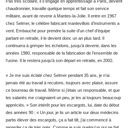
Pas très scolaire, il s’engage en apprentissage à Paris, devient
chaudronnier, travaille quelque temps et fait son service
militaire, avant de revenir à Mantes-la-Jolie. Il entre en 1967
chez Selmer, le célèbre fabricant mantevillois d’instruments a
vent. Embauché pour prendre la suite d’un chef d’équipe
partant en retraite, il le devient donc un an plus tard. Il
continuera à grimper les échelons, jusqu’à devenir, dans les
années 1980, responsable de la fabrication de l’ensemble de
l’usine. Il le restera jusqu’à son départ en retraite, en 2002.
« Je me suis éclaté chez Selmer pendant 35 ans, je n’ai
jamais été au travail à reculons, toujours avec plaisir, assure
ce bourreau de travail. Même si j’étais un responsable, et que
les salariés me craignaient un peu, je les ai toujours beaucoup
appréciés. » Son intérêt pour les escargots, lui, date du début
des années 90 : « Un jour, je lis un article sur deux médecins
partis élever des escargots, ça a fait tilt, j’ai commencé à
regarder ça de très près. Comme je suis quelqu’un qui ne fait