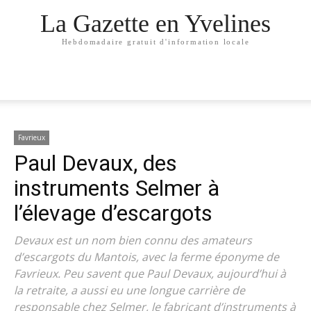
La Gazette en Yvelines
Hebdomadaire gratuit d'information locale
Favrieux
Paul Devaux, des
instruments Selmer à
l’élevage d’escargots
Devaux est un nom bien connu des amateurs
d’escargots du Mantois, avec la ferme éponyme de
Favrieux. Peu savent que Paul Devaux, aujourd’hui à
la retraite, a aussi eu une longue carrière de
responsable chez Selmer, le fabricant d’instruments à