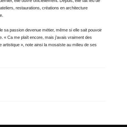
ernier, elle ouvre officiellement. Depuis, elle fait feu de
 ateliers, restaurations, créations en architecture
e.
e sa passion devenue métier, même si elle sait pouvoir
ce. « Ca me plaît encore, mais j’avais vraiment des
 artistique », note ainsi la mosaïste au milieu de ses