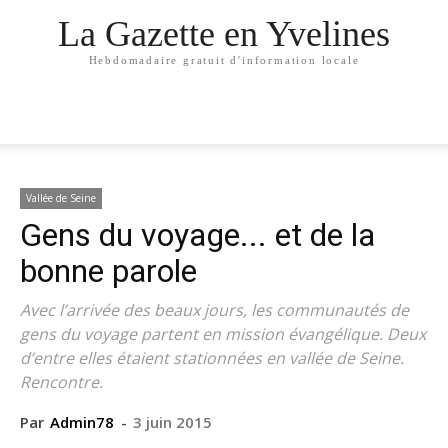
La Gazette en Yvelines
Hebdomadaire gratuit d'information locale
Vallée de Seine
Gens du voyage... et de la
bonne parole
Avec l’arrivée des beaux jours, les communautés de
gens du voyage partent en mission évangélique. Deux
d’entre elles étaient stationnées en vallée de Seine.
Rencontre.
Par
Admin78
-
3 juin 2015