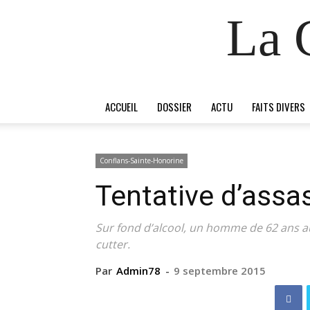
La 
ACCUEIL
DOSSIER
ACTU
FAITS DIVERS
Conflans-Sainte-Honorine
Tentative d’assa
Sur fond d’alcool, un homme de 62 ans a
cutter.
Par
Admin78
-
9 septembre 2015