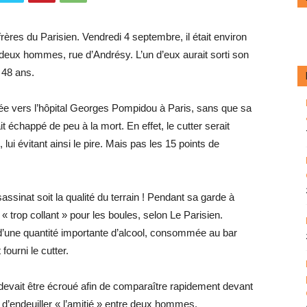
frères du Parisien. Vendredi 4 septembre, il était environ
e deux hommes, rue d’Andrésy. L’un d’eux aurait sorti son
 48 ans.
gée vers l’hôpital Georges Pompidou à Paris, sans que sa
t échappé de peu à la mort. En effet, le cutter serait
ui évitant ainsi le pire. Mais pas les 15 points de
sassinat soit la qualité du terrain ! Pendant sa garde à
 « trop collant » pour les boules, selon Le Parisien.
 d’une quantité importante d’alcool, consommée au bar
fourni le cutter.
s devait être écroué afin de comparaître rapidement devant
ue d’endeuiller « l’amitié » entre deux hommes.