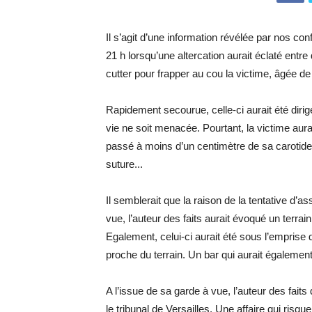
Il s’agit d’une information révélée par nos con
21 h lorsqu’une altercation aurait éclaté entr
cutter pour frapper au cou la victime, âgée de
Rapidement secourue, celle-ci aurait été diri
vie ne soit menacée. Pourtant, la victime aurai
passé à moins d’un centimètre de sa carotide, l
suture...
Il semblerait que la raison de la tentative d’as
vue, l’auteur des faits aurait évoqué un terrain
Egalement, celui-ci aurait été sous l’emprise
proche du terrain. Un bar qui aurait également 
A l’issue de sa garde à vue, l’auteur des fait
le tribunal de Versailles. Une affaire qui risq