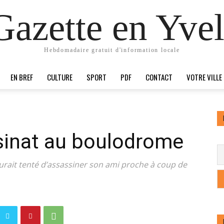
Gazette en Yvel
Hebdomadaire gratuit d'information locale
EN BREF
CULTURE
SPORT
PDF
CONTACT
VOTRE VILLE
sinat au boulodrome
urait tenté d’assassiner son ami proche à coup de