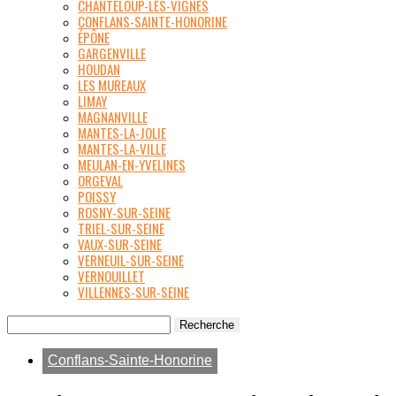
CHANTELOUP-LES-VIGNES
CONFLANS-SAINTE-HONORINE
ÉPÔNE
GARGENVILLE
HOUDAN
LES MUREAUX
LIMAY
MAGNANVILLE
MANTES-LA-JOLIE
MANTES-LA-VILLE
MEULAN-EN-YVELINES
ORGEVAL
POISSY
ROSNY-SUR-SEINE
TRIEL-SUR-SEINE
VAUX-SUR-SEINE
VERNEUIL-SUR-SEINE
VERNOUILLET
VILLENNES-SUR-SEINE
Conflans-Sainte-Honorine