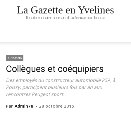
La Gazette en Yvelines
Hebdomadaire gratuit d'information locale
Auto-moto
Collègues et coéquipiers
Des employés du constructeur automobile PSA, à
Poissy, participent plusieurs fois par an aux
rencontres Peugeot sport.
Par
Admin78
-
28 octobre 2015