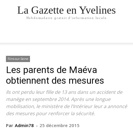
La Gazette en Yvelines
Hebdomadaire gratuit d'information locale
Flins-sur-Seine
Les parents de Maéva
obtiennent des mesures
Ils ont perdu leur fille de 13 ans dans un accident de
manège en septembre 2014. Après une longue
mobilisation, le ministère de l’Intérieur leur a annoncé
des mesures pour renforcer la sécurité.
Par
Admin78
-
25 décembre 2015