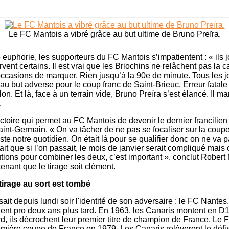
Le FC Mantois a vibré grâce au but ultime de Bruno Preïra.
euphorie, les supporteurs du FC Mantois s’impatientent : « ils j
vent certains. Il est vrai que les Briochins ne relâchent pas la 
 occasions de marquer. Rien jusqu’à la 90e de minute. Tous les 
au but adverse pour le coup franc de Saint-Brieuc. Erreur fatale 
llon. Et là, face à un terrain vide, Bruno Preïra s’est élancé. Il 
.
ictoire qui permet au FC Mantois de devenir le dernier francilien
aint-Germain. « On va tâcher de ne pas se focaliser sur la coupe
te notre quotidien. On était là pour se qualifier donc on ne va 
ait que si l’on passait, le mois de janvier serait compliqué mais 
tions pour combiner les deux, c’est important », conclut Robert
nant que le tirage soit clément.
 tirage au sort est tombé
ait depuis lundi soir l'identité de son adversaire : le FC Nantes
nt pro deux ans plus tard. En 1963, les Canaris montent en D1
rd, ils décrochent leur premier titre de champion de France. Le
mière coupe de France en 1979. Les Canaris relèveront le défi