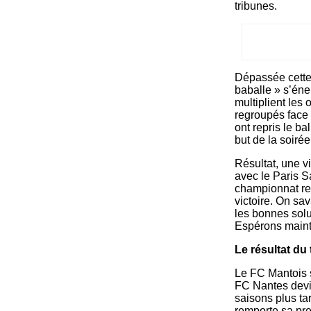
tribunes.
Dépassée cette 
baballe » s’éner
multiplient les
regroupés face 
ont repris le ba
but de la soirée
Résultat, une v
avec le Paris S
championnat res
victoire. On sav
les bonnes solu
Espérons mainte
Le résultat du
Le FC Mantois s
FC Nantes devie
saisons plus ta
remporte sa pre