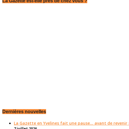
La Gazette est-elle près de chez vous ?
Dernières nouvelles
La Gazette en Yvelines fait une pause... avant de reveni
7 juillet 2026