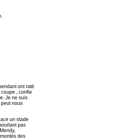
e.
pendant ont raté
 coupe , confie
e. Je ne suis
 peut nous
Face un stade
pourtant pas
 Mendy,
s montés des