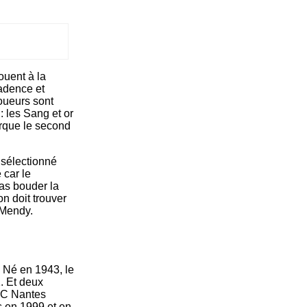
ouent à la
cadence et
joueurs sont
: les Sang et or
marque le second
 sélectionné
 car le
pas bouder la
on doit trouver
 Mendy.
. Né en 1943, le
. Et deux
 FC Nantes
s en 1999 et en