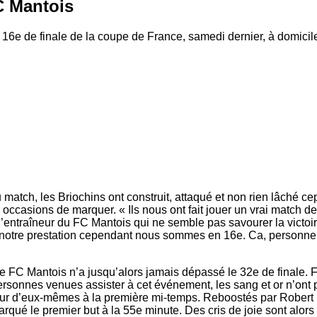
C Mantois
 16e de finale de la coupe de France, samedi dernier, à domicil
 match, les Briochins ont construit, attaqué et non rien lâché ce
ccasions de marquer. « Ils nous ont fait jouer un vrai match de
’entraîneur du FC Mantois qui ne semble pas savourer la victoir
 notre prestation cependant nous sommes en 16e. Ca, personne
e FC Mantois n’a jusqu’alors jamais dépassé le 32e de finale. 
ersonnes venues assister à cet événement, les sang et or n’ont 
eur d’eux-mêmes à la première mi-temps. Reboostés par Robert
ué le premier but à la 55e minute. Des cris de joie sont alor