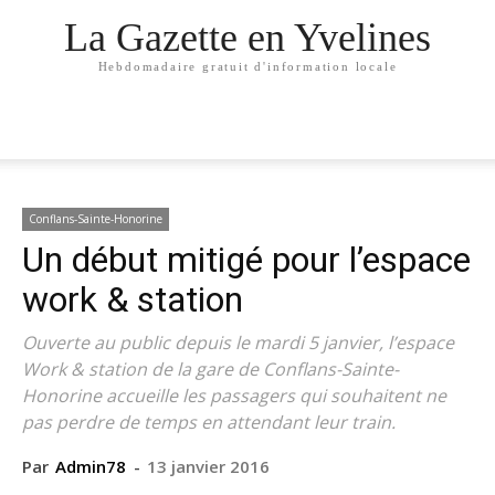
La Gazette en Yvelines
Hebdomadaire gratuit d'information locale
Conflans-Sainte-Honorine
Un début mitigé pour l’espace
work & station
Ouverte au public depuis le mardi 5 janvier, l’espace
Work & station de la gare de Conflans-Sainte-
Honorine accueille les passagers qui souhaitent ne
pas perdre de temps en attendant leur train.
Par
Admin78
-
13 janvier 2016