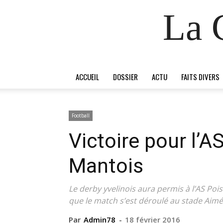
La 
ACCUEIL
DOSSIER
ACTU
FAITS DIVERS
Football
Victoire pour l’A
Mantois
Le derby yvelinois aura permis à l’AS Poi
que le match s’est déroulé au stade Aimé 
Par
Admin78
-
18 février 2016