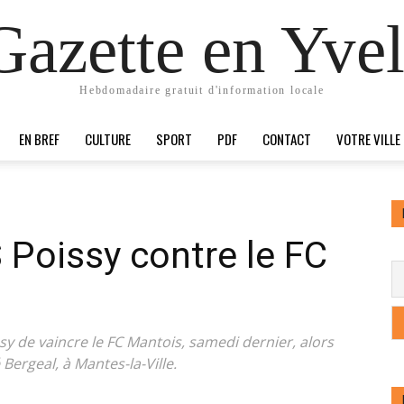
Gazette en Yvel
Hebdomadaire gratuit d'information locale
EN BREF
CULTURE
SPORT
PDF
CONTACT
VOTRE VILLE
S Poissy contre le FC
ssy de vaincre le FC Mantois, samedi dernier, alors
Bergeal, à Mantes-la-Ville.