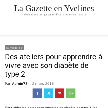
La Gazette en Yvelines
Hebdomadaire gratuit d'information locale
Mantes-la-Jolie
Des ateliers pour apprendre à
vivre avec son diabète de
type 2
Par
Admin78
-
2 mars 2016
Pour aider les personnes atteintes de diabète de type 2, les