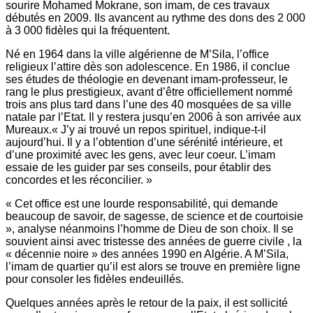
sourire Mohamed Mokrane, son imam, de ces travaux
débutés en 2009. Ils avancent au rythme des dons des 2 000
à 3 000 fidèles qui la fréquentent.
Né en 1964 dans la ville algérienne de M’Sila, l’office
religieux l’attire dès son adolescence. En 1986, il conclue
ses études de théologie en devenant imam-professeur, le
rang le plus prestigieux, avant d’être officiellement nommé
trois ans plus tard dans l’une des 40 mosquées de sa ville
natale par l’Etat. Il y restera jusqu’en 2006 à son arrivée aux
Mureaux.« J’y ai trouvé un repos spirituel, indique-t-il
aujourd’hui. Il y a l’obtention d’une sérénité intérieure, et
d’une proximité avec les gens, avec leur coeur. L’imam
essaie de les guider par ses conseils, pour établir des
concordes et les réconcilier. »
« Cet office est une lourde responsabilité, qui demande
beaucoup de savoir, de sagesse, de science et de courtoisie
», analyse néanmoins l’homme de Dieu de son choix. Il se
souvient ainsi avec tristesse des années de guerre civile , la
« décennie noire » des années 1990 en Algérie. A M’Sila,
l’imam de quartier qu’il est alors se trouve en première ligne
pour consoler les fidèles endeuillés.
Quelques années après le retour de la paix, il est sollicité