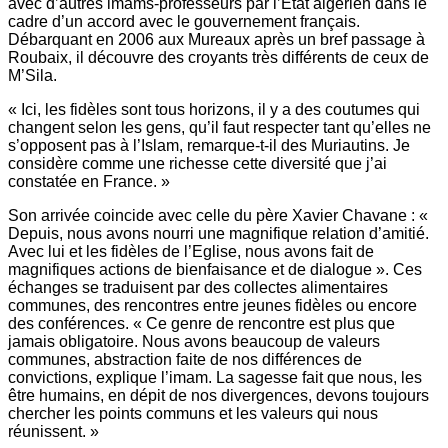
avec d’autres imams-professeurs par l’Etat algérien dans le
cadre d’un accord avec le gouvernement français.
Débarquant en 2006 aux Mureaux après un bref passage à
Roubaix, il découvre des croyants très différents de ceux de
M’Sila.
« Ici, les fidèles sont tous horizons, il y a des coutumes qui
changent selon les gens, qu’il faut respecter tant qu’elles ne
s’opposent pas à l’Islam, remarque-t-il des Muriautins. Je
considère comme une richesse cette diversité que j’ai
constatée en France. »
Son arrivée coincide avec celle du père Xavier Chavane : «
Depuis, nous avons nourri une magnifique relation d’amitié.
Avec lui et les fidèles de l’Eglise, nous avons fait de
magnifiques actions de bienfaisance et de dialogue ». Ces
échanges se traduisent par des collectes alimentaires
communes, des rencontres entre jeunes fidèles ou encore
des conférences. « Ce genre de rencontre est plus que
jamais obligatoire. Nous avons beaucoup de valeurs
communes, abstraction faite de nos différences de
convictions, explique l’imam. La sagesse fait que nous, les
être humains, en dépit de nos divergences, devons toujours
chercher les points communs et les valeurs qui nous
réunissent. »