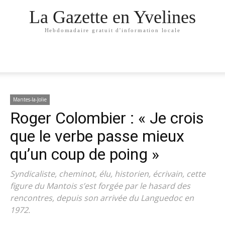
La Gazette en Yvelines
Hebdomadaire gratuit d'information locale
Mantes-la-Jolie
Roger Colombier : « Je crois
que le verbe passe mieux
qu’un coup de poing »
Syndicaliste, cheminot, élu, historien, écrivain, cette
figure du Mantois s’est forgée par le hasard des
rencontres, depuis son arrivée du Languedoc en
1972.