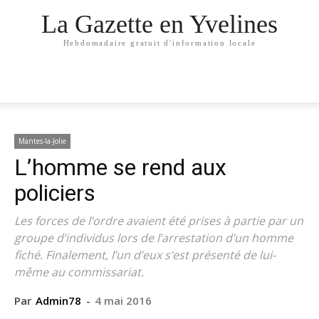
La Gazette en Yvelines
Hebdomadaire gratuit d'information locale
Mantes-la-Jolie
L’homme se rend aux
policiers
Les forces de l’ordre avaient été prises à partie par un
groupe d’individus lors de l’arrestation d’un homme
fiché. Finalement, l’un d’eux s’est présenté de lui-
même au commissariat.
Par
Admin78
-
4 mai 2016