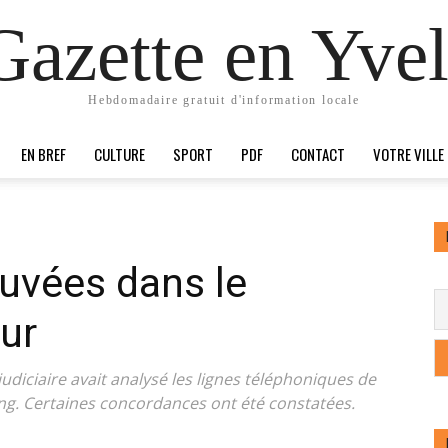
Gazette en Yvel
Hebdomadaire gratuit d'information locale
EN BREF
CULTURE
SPORT
PDF
CONTACT
VOTRE VILLE
uvées dans le
ur
 judiciaire avait analysé les lignes téléphoniques de
ing. Certaines concordances ont été constatées.