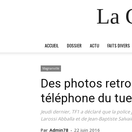
La 
ACCUEIL
DOSSIER
ACTU
FAITS DIVERS
Magnanville
Des photos retro
téléphone du tue
Jeudi dernier, TF1 a déclaré que la police
Larossi Abballa et de Jean-Baptiste Salva
Par
Admin78
-
22 juin 2016