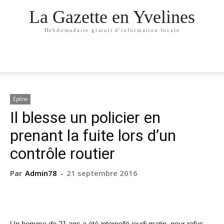
La Gazette en Yvelines
Hebdomadaire gratuit d'information locale
Épône
Il blesse un policier en
prenant la fuite lors d’un
contrôle routier
Par
Admin78
-
21 septembre 2016
Un homme de 21 ans a été interpellé jeudi matin, pour refus