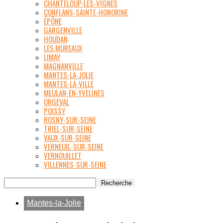
CHANTELOUP-LES-VIGNES
CONFLANS-SAINTE-HONORINE
ÉPÔNE
GARGENVILLE
HOUDAN
LES MUREAUX
LIMAY
MAGNANVILLE
MANTES-LA-JOLIE
MANTES-LA-VILLE
MEULAN-EN-YVELINES
ORGEVAL
POISSY
ROSNY-SUR-SEINE
TRIEL-SUR-SEINE
VAUX-SUR-SEINE
VERNEUIL-SUR-SEINE
VERNOUILLET
VILLENNES-SUR-SEINE
Mantes-la-Jolie