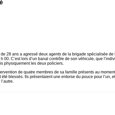
é
e 28 ans a agressé deux agents de la brigade spécialisée de t
 h 00. C’est lors d’un banal contrôle de son véhicule, que l’ind
s physiquement les deux policiers.
ntervention de quatre membres de sa famille présents au moment 
 été blessés. Ils présentaient une entorse du pouce pour l’un, e
l’autre.