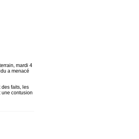
errain, mardi 4
ividu a menacé
des faits, les
t une contusion