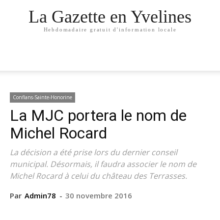
La Gazette en Yvelines
Hebdomadaire gratuit d'information locale
Conflans-Sainte-Honorine
La MJC portera le nom de
Michel Rocard
La décision a été prise lors du dernier conseil
municipal. Désormais, il faudra associer le nom de
Michel Rocard à celui du château des Terrasses.
Par
Admin78
-
30 novembre 2016