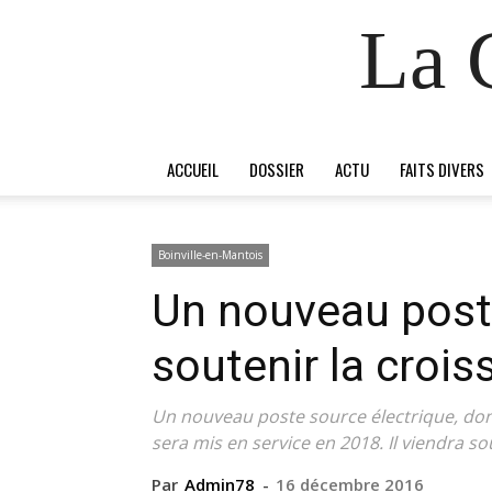
La 
ACCUEIL
DOSSIER
ACTU
FAITS DIVERS
Boinville-en-Mantois
Un nouveau poste
soutenir la croi
Un nouveau poste source électrique, dont
sera mis en service en 2018. Il viendra 
Par
Admin78
-
16 décembre 2016