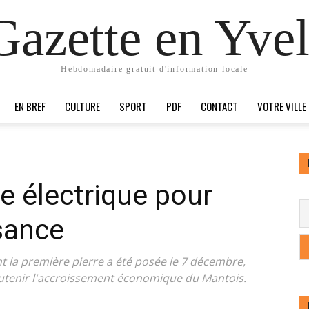
Gazette en Yvel
Hebdomadaire gratuit d'information locale
EN BREF
CULTURE
SPORT
PDF
CONTACT
VOTRE VILLE
 électrique pour
ssance
 la première pierre a été posée le 7 décembre,
soutenir l'accroissement économique du Mantois.