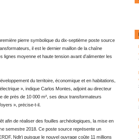
première pierre symbolique du dix-septième poste source
sformateurs, il est le dernier maillon de la chaîne
des lignes moyenne et haute tension avant d'alimenter les
développement du territoire, économique et en habitations,
 électrique », indique Carlos Montes, adjoint au directeur
ace de près de 10 000 m², ses deux transformateurs
yers », précise-t-il.
êt afin de réaliser des fouilles archéologiques, la mise en
ème semestre 2018. Ce poste source représente un
RDF, Ndlr) puisque le nouvel ouvrage coûte 11 millions