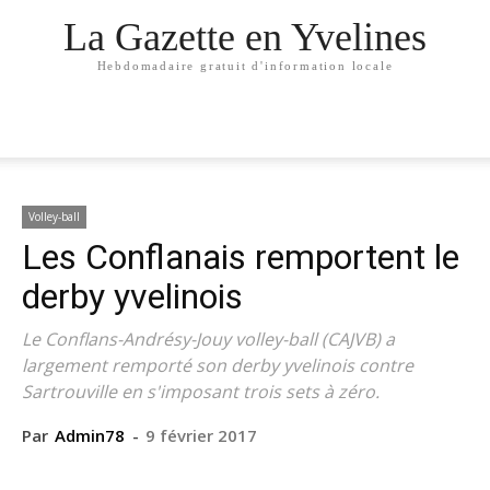
La Gazette en Yvelines
Hebdomadaire gratuit d'information locale
Volley-ball
Les Conflanais remportent le
derby yvelinois
Le Conflans-Andrésy-Jouy volley-ball (CAJVB) a
largement remporté son derby yvelinois contre
Sartrouville en s'imposant trois sets à zéro.
Par
Admin78
-
9 février 2017