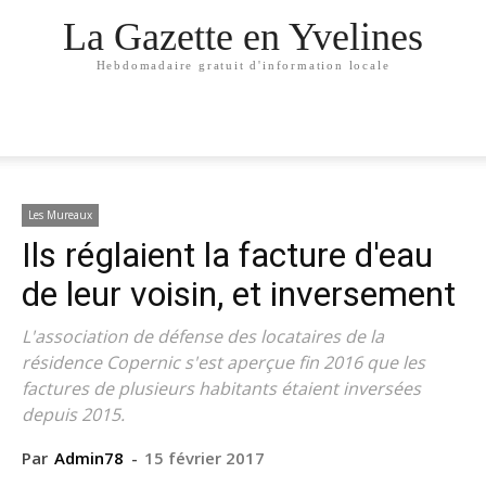
La Gazette en Yvelines
Hebdomadaire gratuit d'information locale
Les Mureaux
Ils réglaient la facture d'eau
de leur voisin, et inversement
L'association de défense des locataires de la
résidence Copernic s'est aperçue fin 2016 que les
factures de plusieurs habitants étaient inversées
depuis 2015.
Par
Admin78
-
15 février 2017