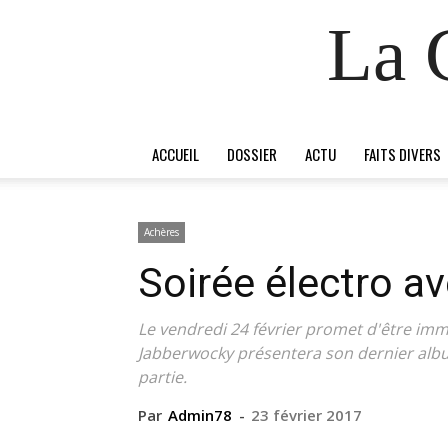
La 
ACCUEIL
DOSSIER
ACTU
FAITS DIVERS
Achères
Soirée électro 
Le vendredi 24 février promet d'être imm
Jabberwocky présentera son dernier albu
partie.
Par
Admin78
-
23 février 2017