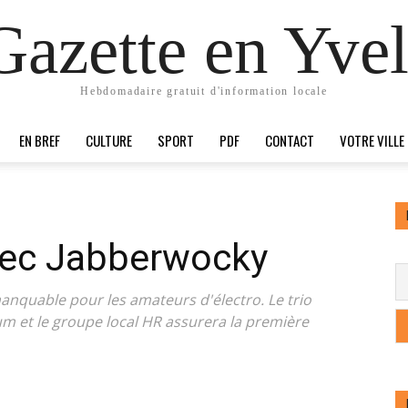
Gazette en Yvel
Hebdomadaire gratuit d'information locale
EN BREF
CULTURE
SPORT
PDF
CONTACT
VOTRE VILLE
avec Jabberwocky
anquable pour les amateurs d'électro. Le trio
m et le groupe local HR assurera la première