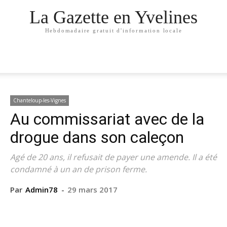
La Gazette en Yvelines
Hebdomadaire gratuit d'information locale
Chanteloup-les-Vignes
Au commissariat avec de la
drogue dans son caleçon
Agé de 20 ans, il refusait de payer une amende. Il a été
condamné à un an de prison ferme.
Par
Admin78
-
29 mars 2017