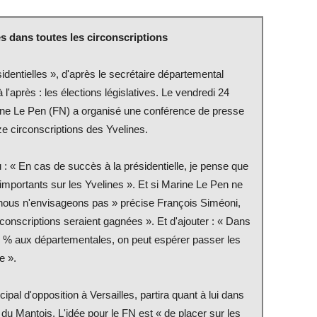
s dans toutes les circonscriptions
sidentielles », d'après le secrétaire départemental
l'après : les élections législatives. Le vendredi 24
rine Le Pen (FN) a organisé une conférence de presse
e circonscriptions des Yvelines.
 : « En cas de succès à la présidentielle, je pense que
mportants sur les Yvelines ». Et si Marine Le Pen ne
nous n'envisageons pas » précise François Siméoni,
onscriptions seraient gagnées ». Et d'ajouter : « Dans
40 % aux départementales, on peut espérer passer les
e ».
pal d'opposition à Versailles, partira quant à lui dans
 du Mantois. L'idée pour le FN est « de placer sur les