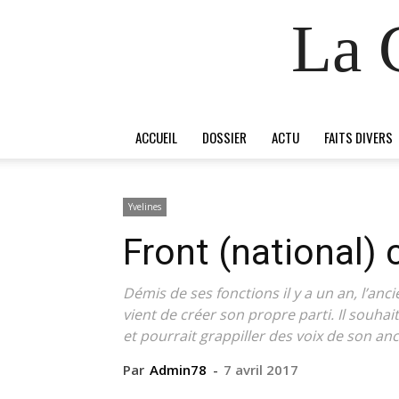
La 
ACCUEIL
DOSSIER
ACTU
FAITS DIVERS
Yvelines
Front (national) 
Démis de ses fonctions il y a un an, l’an
vient de créer son propre parti. Il souhai
et pourrait grappiller des voix de son anc
Par
Admin78
-
7 avril 2017