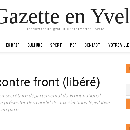
Gazette en Yvel
Hebdomadaire gratuit d'information locale
EN BREF
CULTURE
SPORT
PDF
CONTACT
VOTRE VILLE
contre front (libéré)
cien secrétaire départemental du Front national
te présenter des candidats aux élections législative
ien parti.