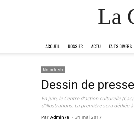
La 
ACCUEIL
DOSSIER
ACTU
FAITS DIVERS
Mantes-la-Jolie
Dessin de presse
En juin, le Centre d’action culturelle (Ca
d’illustrations. La première sera dédiée à 
Par
Admin78
-
31 mai 2017