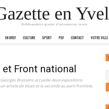
Gazette en Yvel
Hebdomadaire gratuit d'information locale
EN BREF
CULTURE
SPORT
PDF
CONTACT
VOTRE VILLE
 et Front national
c) Georges Brassens accueille deux expositions
un artiste de blues et la seconde au parti frontiste.