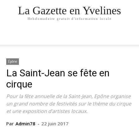
La Gazette en Yvelines
Hebdomadaire gratuit d'information locale
Épône
La Saint-Jean se fête en
cirque
Pour la fête annuelle de la Saint-Jean, Epône organise
un grand nombre de festivités sur le thème du cirque
et une exposition d’artistes locaux.
Par
Admin78
-
22 juin 2017