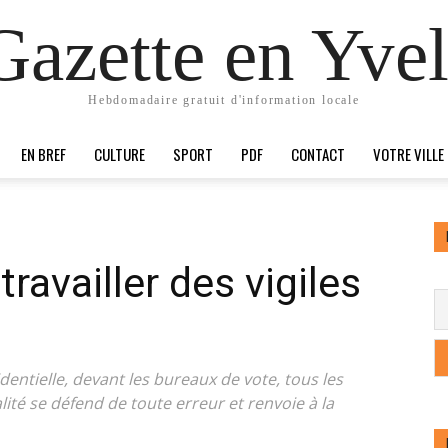
Gazette en Yvel
Hebdomadaire gratuit d'information locale
EN BREF
CULTURE
SPORT
PDF
CONTACT
VOTRE VILLE
travailler des vigiles
identielle, devant les bureaux de vote, tous les
alité se défend de toute erreur et renvoie à la