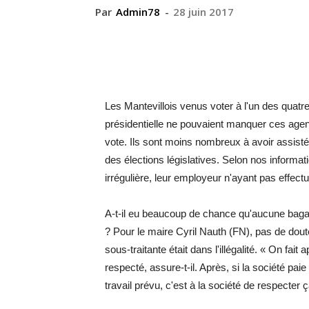
Par
Admin78
-
28 juin 2017
Les Mantevillois venus voter à l'un des quatre
présidentielle ne pouvaient manquer ces agen
vote. Ils sont moins nombreux à avoir assisté à
des élections législatives. Selon nos informati
irrégulière, leur employeur n'ayant pas effect
A-t-il eu beaucoup de chance qu'aucune bagarr
? Pour le maire Cyril Nauth (FN), pas de doute
sous-traitante était dans l'illégalité. « On fait
respecté, assure-t-il. Après, si la société pai
travail prévu, c'est à la société de respecter ç