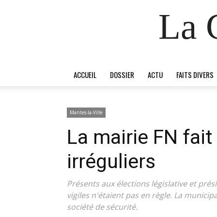
La 
ACCUEIL
DOSSIER
ACTU
FAITS DIVERS
Mantes-la-Ville
La mairie FN fait 
irréguliers
Présents aux élections législative et prés
vigiles n'étaient pas en règle. La municip
société de sécurité.