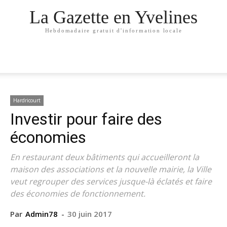
La Gazette en Yvelines
Hebdomadaire gratuit d'information locale
Hardricourt
Investir pour faire des
économies
En restaurant deux bâtiments qui accueilleront la
maison des associations et la nouvelle mairie, la Ville
veut regrouper des services jusque-là éclatés et faire
des économies de fonctionnement.
Par
Admin78
-
30 juin 2017