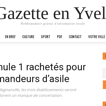
Gazette en Yvel
Hebdomadaire gratuit d'information locale
EN BREF
CULTURE
SPORT
PDF
CONTACT
VOTRE VILLE
mule 1 rachetés pour
emandeurs d’asile
agnanville, les trois établissements seront
lorent un manque de concertation.