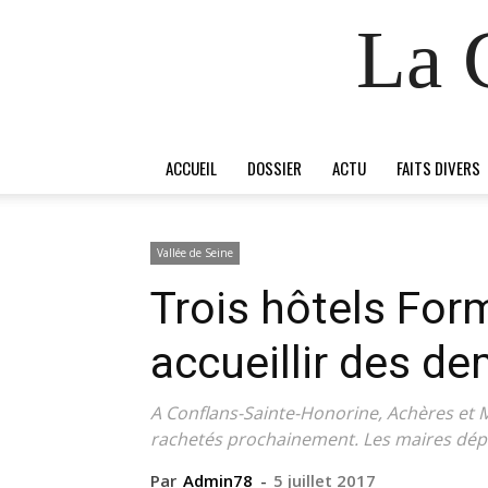
La 
ACCUEIL
DOSSIER
ACTU
FAITS DIVERS
Vallée de Seine
Trois hôtels For
accueillir des d
A Conflans-Sainte-Honorine, Achères et M
rachetés prochainement. Les maires dép
Par
Admin78
-
5 juillet 2017