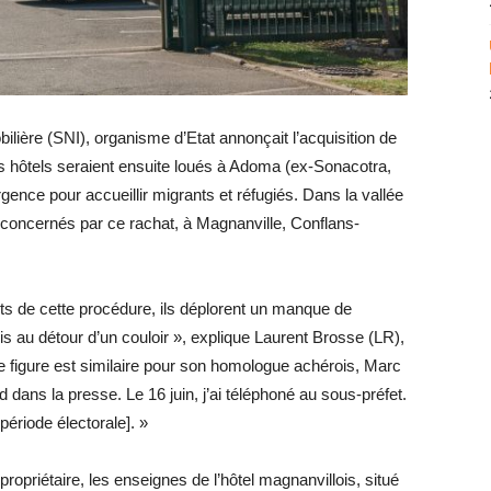
ilière (SNI), organisme d’Etat annonçait l’acquisition de
s hôtels seraient ensuite loués à Adoma (ex-Sonacotra,
ence pour accueillir migrants et réfugiés. Dans la vallée
 concernés par ce rachat, à Magnanville, Conflans-
ts de cette procédure, ils déplorent un manque de
pris au détour d’un couloir », explique Laurent Brosse (LR),
 figure est similaire pour son homologue achérois, Marc
dans la presse. Le 16 juin, j’ai téléphoné au sous-préfet.
 période électorale]. »
riétaire, les enseignes de l’hôtel magnanvillois, situé