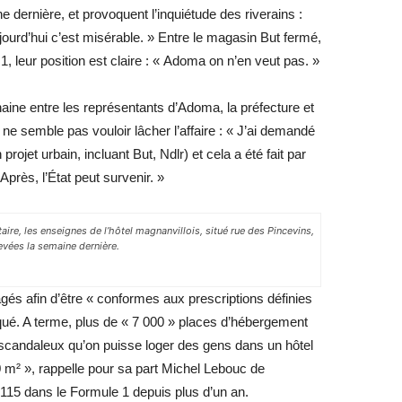
 dernière, et provoquent l’inquiétude des riverains :
ujourd’hui c’est misérable. » Entre le magasin But fermé,
 1, leur position est claire : « Adoma on n’en veut pas. »
haine entre les représentants d’Adoma, la préfecture et
e semble pas vouloir lâcher l’affaire : « J’ai demandé
ojet urbain, incluant But, Ndlr) et cela a été fait par
Après, l’État peut survenir. »
e, les enseignes de l’hôtel magnanvillois, situé rue des Pincevins,
evées la semaine dernière.
és afin d’être « conformes aux prescriptions définies
qué. A terme, plus de « 7 000 » places d’hébergement
 scandaleux qu’on puisse loger des gens dans un hôtel
 m² », rappelle pour sa part Michel Lebouc de
115 dans le Formule 1 depuis plus d’un an.