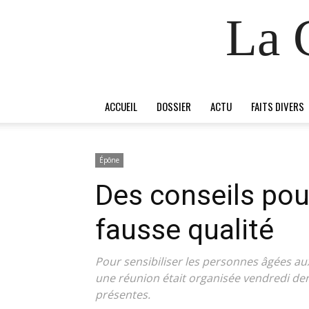
La 
ACCUEIL
DOSSIER
ACTU
FAITS DIVERS
Épône
Des conseils pour
fausse qualité
Pour sensibiliser les personnes âgées aux
une réunion était organisée vendredi de
présentes.