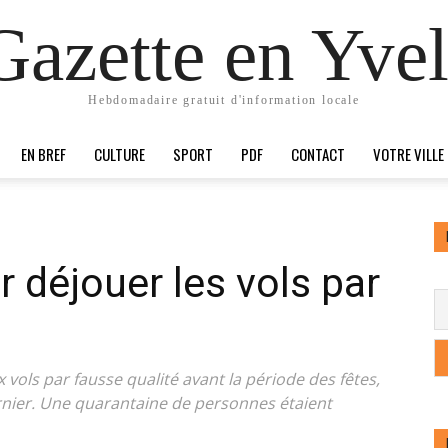
Gazette en Yvel
Hebdomadaire gratuit d'information locale
EN BREF
CULTURE
SPORT
PDF
CONTACT
VOTRE VILLE
 déjouer les vols par
 vols par fausse qualité avant la période des fêtes,
rnier. Une quarantaine de personnes étaient