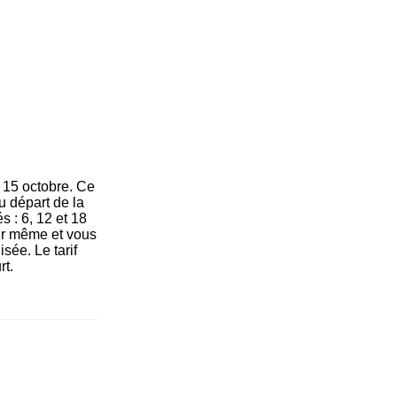
 15 octobre. Ce
u départ de la
s : 6, 12 et 18
our même et vous
sée. Le tarif
rt.