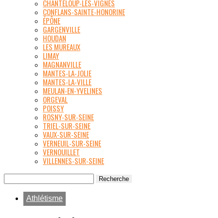
CHANTELOUP-LES-VIGNES
CONFLANS-SAINTE-HONORINE
ÉPÔNE
GARGENVILLE
HOUDAN
LES MUREAUX
LIMAY
MAGNANVILLE
MANTES-LA-JOLIE
MANTES-LA-VILLE
MEULAN-EN-YVELINES
ORGEVAL
POISSY
ROSNY-SUR-SEINE
TRIEL-SUR-SEINE
VAUX-SUR-SEINE
VERNEUIL-SUR-SEINE
VERNOUILLET
VILLENNES-SUR-SEINE
Athlétisme