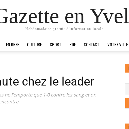
Gazette en Yvel
Hebdomadaire gratuit d'information locale
EN BREF
CULTURE
SPORT
PDF
CONTACT
VOTRE VILLE
ute chez le leader
s ne l’emporte que 1-0 contre les sang et or,
rencontre.