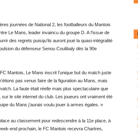
res journées de National 2, les footballeurs du Mantois
contre Le Mans, leader invaincu du groupe D. A l’issue de
rrir des regrets puisqu’ils auront joué la quasi-intégralité
expulsion du défenseur Senou Coulibaly dès la 90e
FC Mantois, Le Mans inscrit l’unique but du match juste
n’étions pas venus faire de la figuration au Mans, mais
tch. La faute était réelle mais plus spectaculaire que
ur le site internet du club. Les joueurs ont vraiment été
équipe du Mans j’aurais voulu jouer à armes égales. »
 place au classement pour redescendre à la 11e place, à
week-end prochain, le FC Mantois recevra Chartres,