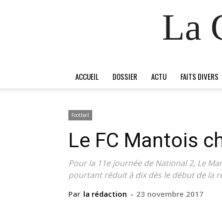
La 
ACCUEIL
DOSSIER
ACTU
FAITS DIVERS
Football
Le FC Mantois ch
Pour la 11e journée de National 2, Le Man
pourtant réduit à dix dès le début de la 
Par
la rédaction
-
23 novembre 2017