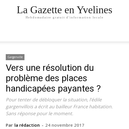
La Gazette en Yvelines
Hebdomadaire gratuit d'information locale
Gargenville
Vers une résolution du
problème des places
handicapées payantes ?
Pour tenter de débloquer la situation, l’édile
gargenvillois a écrit au bailleur France habitation.
Sans réponse pour le moment.
Par
la rédaction
-
24 novembre 2017