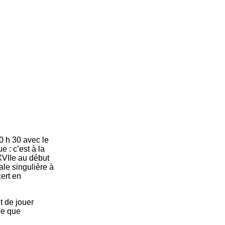
0 h 30 avec le
 : c’est à la
 XVIIe au début
ale singulière à
ert en
t de jouer
ue que