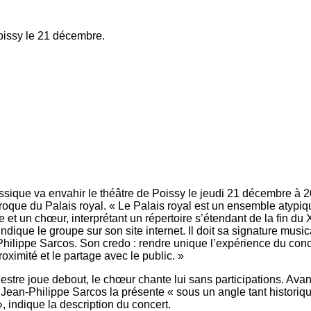
Poissy le 21 décembre.
sique va envahir le théâtre de Poissy le jeudi 21 décembre à 2
roque du Palais royal. « Le Palais royal est un ensemble atypique
e et un chœur, interprétant un répertoire s’étendant de la fin du
ndique le groupe sur son site internet. Il doit sa signature music
hilippe Sarcos. Son credo : rendre unique l’expérience du conc
proximité et le partage avec le public. »
hestre joue debout, le chœur chante lui sans participations. Avan
ean-Philippe Sarcos la présente « sous un angle tant historiq
, indique la description du concert.