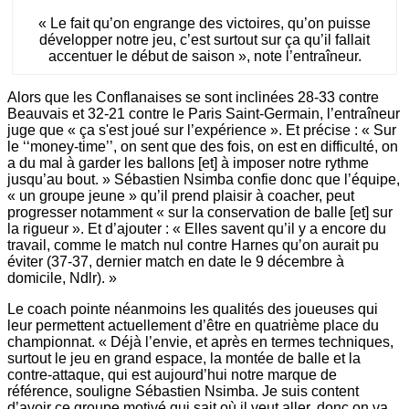
« Le fait qu’on engrange des victoires, qu’on puisse
développer notre jeu, c’est surtout sur ça qu’il fallait
accentuer le début de saison », note l’entraîneur.
Alors que les Conflanaises se sont inclinées 28-33 contre
Beauvais et 32-21 contre le Paris Saint-Germain, l’entraîneur
juge que « ça s'est joué sur l’expérience ». Et précise : « Sur
le ‘‘money-time’’, on sent que des fois, on est en difficulté, on
a du mal à garder les ballons [et] à imposer notre rythme
jusqu’au bout. » Sébastien Nsimba confie donc que l’équipe,
« un groupe jeune » qu’il prend plaisir à coacher, peut
progresser notamment « sur la conservation de balle [et] sur
la rigueur ». Et d’ajouter : « Elles savent qu’il y a encore du
travail, comme le match nul contre Harnes qu’on aurait pu
éviter (37-37, dernier match en date le 9 décembre à
domicile, Ndlr). »
Le coach pointe néanmoins les qualités des joueuses qui
leur permettent actuellement d’être en quatrième place du
championnat. « Déjà l’envie, et après en termes techniques,
surtout le jeu en grand espace, la montée de balle et la
contre-attaque, qui est aujourd’hui notre marque de
référence, souligne Sébastien Nsimba. Je suis content
d’avoir ce groupe motivé qui sait où il veut aller, donc on va