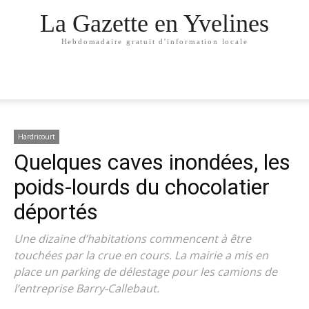
La Gazette en Yvelines
Hebdomadaire gratuit d'information locale
Hardricourt
Quelques caves inondées, les
poids-lourds du chocolatier
déportés
Une dizaine d’habitations commencent à être
touchées par la crue en cours. La mairie a mis en
place un parking de délestage pour les camions de
l’entreprise Barry-Callebaut.