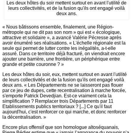
Les deux hôtes du soir mettent surtout en avant l'utilité de
leurs collectivités, et de la fusion qu'ils ont engagé voilà
deux ans.
« Nous bâtissons ensemble, finalement, une Région-
métropole qui ne dit pas son nom » qui est « écologique,
attractive et solidaire », a avancé Valérie Pécresse après
avoir énuméré ses réalisations. « L'échelle régionale est la
seule qui permet de lutter contre les inégalités, a-t-elle
assuré. Dans ce territoire déjà fracturé, on viendrait encore
ajouter une barrière, une frontière, un périphérique entre
grande et petite couronne ? »
Les deux hôtes du soir, eux, mettent surtout en avant l'utilité
de leurs collectivités et de la fusion qu'ils ont engagé voilà
deux ans. « Les Départements ne se laisseront pas flouer
par ce jeu de dupes, cette recentralisation à marche forcée,
s'emporte Patrick Devedjian. Est-ce vraiment cela la
simplification ? Remplacer trois Départements par 11
Etablissements publics territoriaux ? [...] Ce qu'il faut
aujourd'hui, c'est renforcer ce qui marche, et donc renforcer
la décentralisation. »
Encore plus offensif que son homologue altoséquanais,
Pierre Bédier estime que « jamais l'arrogance du pouvoir n'a