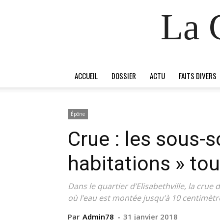
La 
ACCUEIL
DOSSIER
ACTU
FAITS DIVERS
Épône
Crue : les sous-s
habitations » to
Dans le quartier d’Elisabethville, la crue 
où l’eau est montée jusqu’à 10 centimètr
Par
Admin78
-
31 janvier 2018