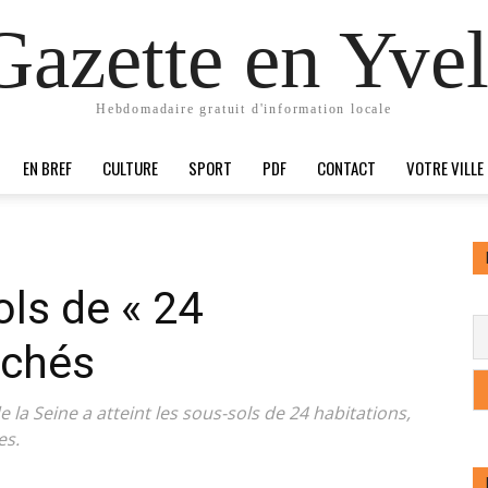
Gazette en Yvel
Hebdomadaire gratuit d'information locale
EN BREF
CULTURE
SPORT
PDF
CONTACT
VOTRE VILLE
ols de « 24
uchés
de la Seine a atteint les sous-sols de 24 habitations,
es.